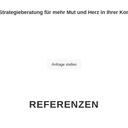
 Strategieberatung für mehr Mut und Herz in Ihrer K
aben Sie Interesse an einem persönlichen Austausc
Wir beraten Sie gerne.
Anfrage stellen
REFERENZEN