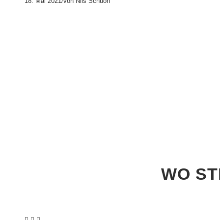
18. Mai 2021
/
von Nils Schuon
WO ST