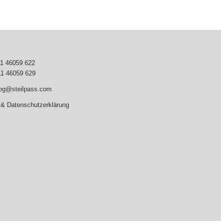
11 46059 622
11 46059 629
log@steilpass.com
& Datenschutzerklärung