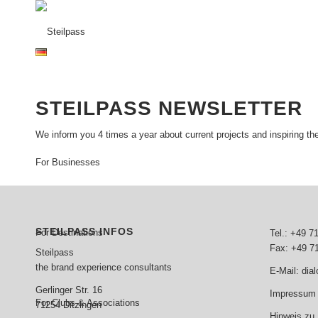
STEILPASS NEWSLETTER
We inform you 4 times a year about current projects and inspiring 
For Businesses
STEILPASS INFOS
For Destinations
Tel.: +49 7
Fax: +49 7
Steilpass
the brand experience consultants
E-Mail:
dia
Gerlinger Str. 16
Impressum 
For Clubs & Associations
71254 Ditzingen
Hinweis zu