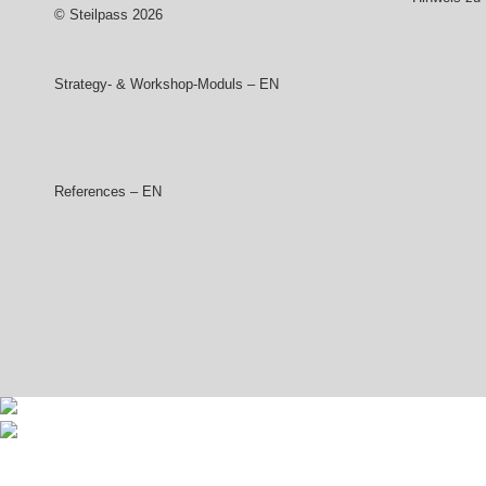
© Steilpass 2026
Strategy- & Workshop-Moduls – EN
References – EN