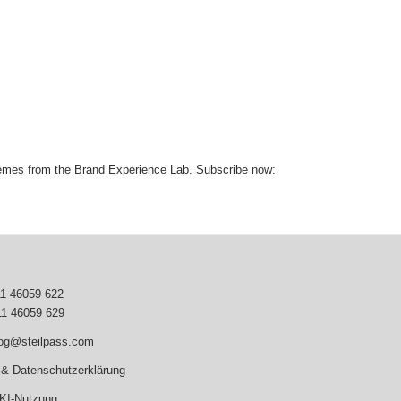
themes from the Brand Experience Lab. Subscribe now:
11 46059 622
11 46059 629
log@steilpass.com
& Datenschutzerklärung
 KI-Nutzung