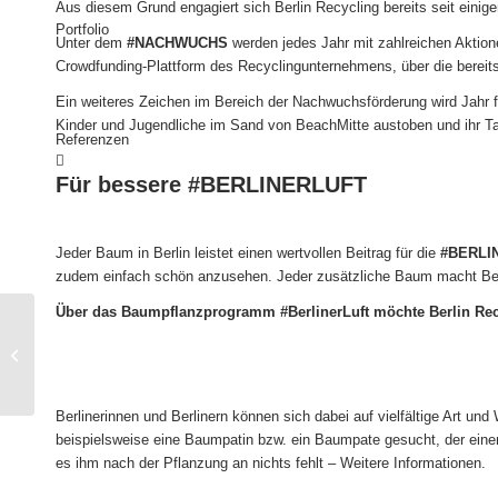
Aus diesem Grund engagiert sich Berlin Recycling bereits seit einige
Portfolio
Unter dem
#NACHWUCHS
werden jedes Jahr mit zahlreichen Aktio
Crowdfunding-Plattform des Recyclingunternehmens, über die bereit
Ein weiteres Zeichen im Bereich der Nachwuchsförderung wird Jahr 
Kinder und Jugendliche im Sand von BeachMitte austoben und ihr Ta
Referenzen
Für bessere #BERLINERLUFT
Jeder Baum in Berlin leistet einen wertvollen Beitrag für die
#BERLI
zudem einfach schön anzusehen. Jeder zusätzliche Baum macht Berli
Über das Baumpflanzprogramm #BerlinerLuft möchte Berlin Recy
Mischnutzungs-
Assessment
Berlinerinnen und Berlinern können sich dabei auf vielfältige Art un
beispielsweise eine Baumpatin bzw. ein Baumpate gesucht, der einen 
es ihm nach der Pflanzung an nichts fehlt –
Weitere Informationen
.