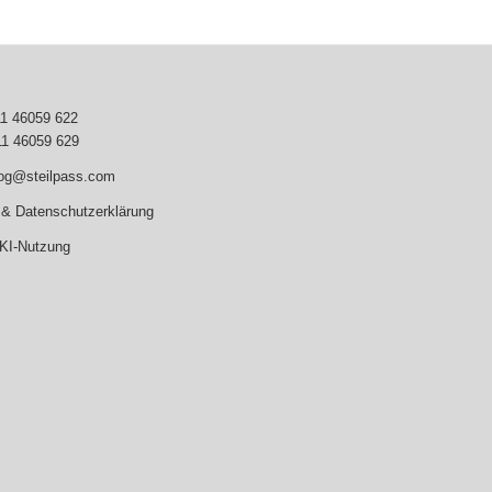
11 46059 622
11 46059 629
log@steilpass.com
& Datenschutzerklärung
 KI-Nutzung