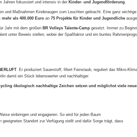
n Jahren fokussiert und intensiv in der
Kinder- und Jugendförderung
.
nen und Maßnahmen Kinderaugen zum Leuchten gebracht. Eine ganz wichtige R
s
mehr als 400.000 Euro
an
75 Projekte für Kinder und Jugendliche
ausges
für Jahr mit dem großen
BR Volleys Talente-Camp
gesetzt. Immer zu Beginn
lent unter Beweis stellen, wobei der Spaßfaktor und ein buntes Rahmenprog
NERLUFT
. Er produziert Sauerstoff, filtert Feinstaub, reguliert das Mikro-K
n damit ein Stück lebenswerter und nachhaltiger.
cling ökologisch nachhaltige Zeichen setzen und möglichst viele neue
d Weise einbringen und engagieren. So wird für jeden Baum
geeigneten Standort zur Verfügung stellt und dafür Sorge trägt, dass