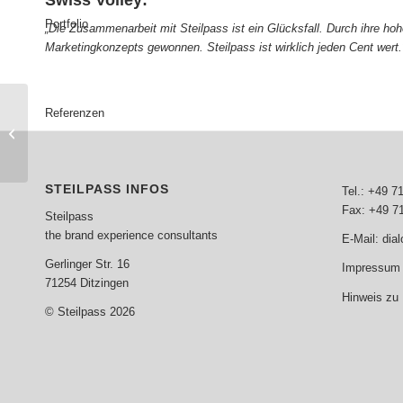
Swiss Volley:
Portfolio
„Die Zusammenarbeit mit Steilpass ist ein Glücksfall. Durch ihre ho
Marketingkonzepts gewonnen. Steilpass ist wirklich jeden Cent wert.
Referenzen
Potenzialanalyse &
Optimierung
Stadiontouren
STEILPASS INFOS
Tel.: +49 7
Fax: +49 7
Steilpass
the brand experience consultants
E-Mail:
dia
Gerlinger Str. 16
Impressum 
71254 Ditzingen
Hinweis zu
© Steilpass 2026