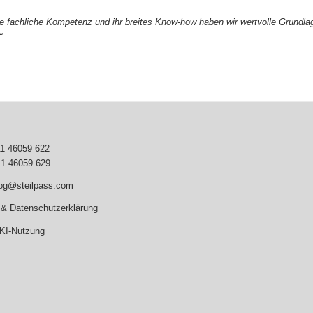
he fachliche
Kompetenz und ihr breites Know-how haben wir wertvolle Grundlag
“
11 46059 622
11 46059 629
log@steilpass.com
& Datenschutzerklärung
 KI-Nutzung