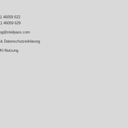
11 46059 622
11 46059 629
log@steilpass.com
& Datenschutzerklärung
 KI-Nutzung