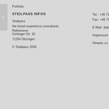
Portfolio
STEILPASS INFOS
Tel.: +49 7
Drehscheibe für Fußball
Fax: +49 7
und Wirtschaft
Steilpass
the brand experience consultants
E-Mail:
dia
Referenzen
Gerlinger Str. 16
Impressum 
71254 Ditzingen
Hinweis zu
© Steilpass 2026