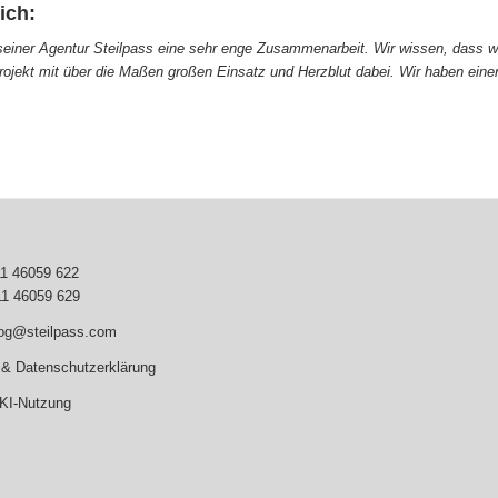
ich:
d seiner Agentur Steilpass eine sehr enge Zusammenarbeit. Wir wissen, dass 
rojekt mit über die Maßen großen Einsatz und Herzblut dabei. Wir haben eine
11 46059 622
11 46059 629
log@steilpass.com
& Datenschutzerklärung
 KI-Nutzung