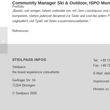
Community Manager Ski & Outdoor, ISPO Mun
Portfolio
„Bereits seit einigen Jahren verbindet uns mit Jens Leonhäuser un
kompetent, stehen jederzeit beratend zur Seite und sind bei jedem P
unglaublich viel Spaß mit ihnen zusammenzuarbeiten.“
Referenzen
Kommunales
Crowdfunding
STEILPASS INFOS
Tel.: +49 7
Fax: +49 7
Steilpass
the brand experience consultants
E-Mail:
dia
Gerlinger Str. 16
Impressum 
71254 Ditzingen
Hinweis zu
© Steilpass 2026