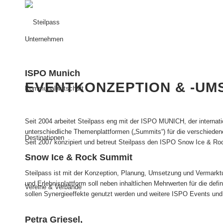
Unternehmen
ISPO Munich
EVENTKONZEPTION & -UM
Kommunalwirtschaft
Seit 2004 arbeitet Steilpass eng mit der ISPO MUNICH, der intern
unterschiedliche Themenplattformen („Summits“) für die verschiede
Destinationen
Seit 2007 konzipiert und betreut Steilpass den ISPO Snow Ice & R
Snow Ice & Rock Summit
Steilpass ist mit der Konzeption, Planung, Umsetzung und Vermark
und Erlebnisplattform soll neben inhaltlichen Mehrwerten für die de
Vereine & Verbände
sollen Synergieeffekte genutzt werden und weitere ISPO Events und
Petra Griesel,