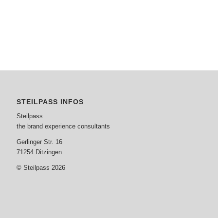
STEILPASS INFOS
Steilpass
the brand experience consultants
Gerlinger Str. 16
71254 Ditzingen
© Steilpass 2026